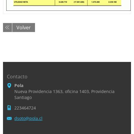
Volver
Contacto
Pola
Nueva Providencia 1363, oficina 1403, Providencia
Santiago
223464724
dsoto@po
la.cl