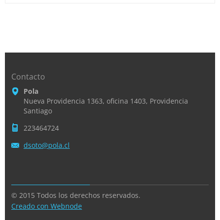
Contacto
Pola
Nueva Providencia 1363, oficina 1403, Providencia
Santiago
223464724
dsoto@po
la.cl
© 2015 Todos los derechos reservados.
Creado con Webnode